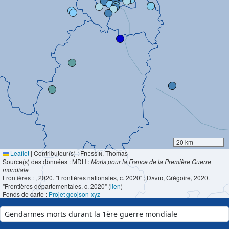
20 km
Leaflet
|
Contributeur(s) :
Fressin
, Thomas
Source(s) des données : MDH :
Morts pour la France de la Première Guerre
mondiale
Frontières :
, 2020. "Frontières nationales, c. 2020" ;
David
, Grégoire, 2020.
"Frontières départementales, c. 2020" (
lien
)
Fonds de carte :
Projet geojson-xyz