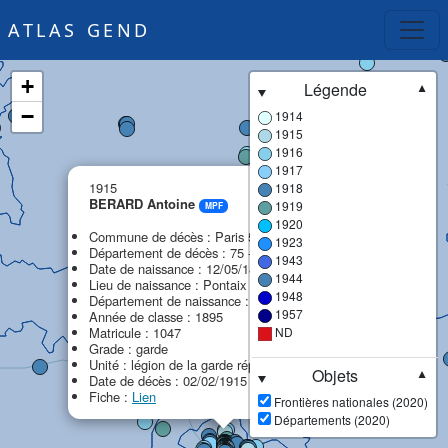
ATLAS GEND
+
Légende
▼
−
1914
1915
1916
1917
×
1915
1918
BERARD Antoine
1919
MPF
1920
Commune de décès : Paris 5e arrondissement
1923
Département de décès : 75 - Paris (ex Seine)
1943
Date de naissance : 12/05/1875
1944
Lieu de naissance : Pontaix
1948
Département de naissance : 26 - Drôme
1957
Année de classe : 1895
Matricule : 1047
ND
Grade : garde
Unité : légion de la garde républicaine (LGR)
Objets
▼
Date de décès : 02/02/1915
Fiche :
Lien
Frontières nationales (2020)
Départements (2020)