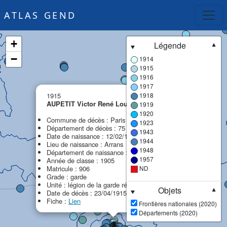
ATLAS GEND
+
Légende
▼
−
1914
1915
1916
1917
×
1915
1918
AUPETIT Victor René Louis
1919
1920
Commune de décès : Paris
1923
Département de décès : 75 - Paris (ex Seine)
1943
Date de naissance : 12/02/1885
1944
Lieu de naissance : Arrans
1948
Département de naissance : 21 - Côte-d'Or
1957
Année de classe : 1905
Matricule : 906
ND
Grade : garde
Unité : légion de la garde républicaine (LGR)
Objets
▼
Date de décès : 23/04/1915
Fiche :
Lien
Frontières nationales (2020)
Départements (2020)