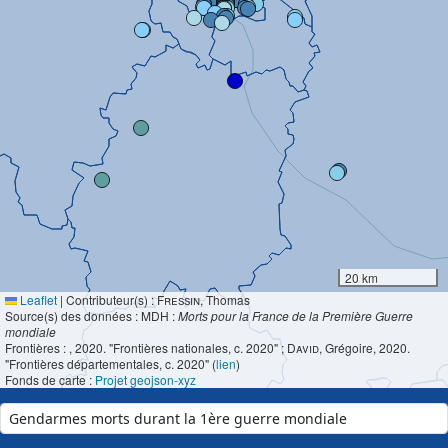
20 km
Leaflet
|
Contributeur(s) :
Fressin
, Thomas
Source(s) des données : MDH :
Morts pour la France de la Première Guerre
mondiale
Frontières :
, 2020. "Frontières nationales, c. 2020" ;
David
, Grégoire, 2020.
"Frontières départementales, c. 2020" (
lien
)
Fonds de carte :
Projet geojson-xyz