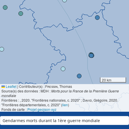
20 km
Leaflet
|
Contributeur(s) :
Fressin
, Thomas
Source(s) des données : MDH :
Morts pour la France de la Première Guerre
mondiale
Frontières :
, 2020. "Frontières nationales, c. 2020" ;
David
, Grégoire, 2020.
"Frontières départementales, c. 2020" (
lien
)
Fonds de carte :
Projet geojson-xyz