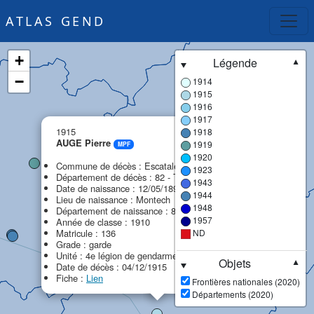
ATLAS GEND
+
Légende
▼
−
1914
1915
1916
1917
×
1915
1918
AUGE Pierre
1919
MPF
1920
Commune de décès : Escatalens
1923
Département de décès : 82 - Tarn-et-Garonne
1943
Date de naissance : 12/05/1890
1944
Lieu de naissance : Montech
1948
Département de naissance : 82 - Tarn-et-Garonne
1957
Année de classe : 1910
Matricule : 136
ND
Grade : garde
Unité : 4e légion de gendarmerie (4e LG)
Objets
▼
Date de décès : 04/12/1915
Fiche :
Lien
Frontières nationales (2020)
Départements (2020)