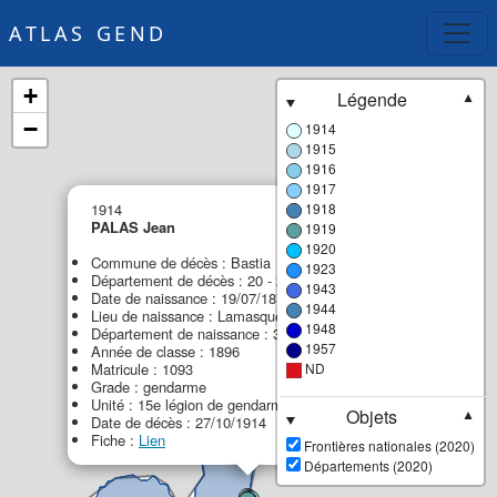
ATLAS GEND
+
Légende
▼
−
1914
1915
1916
1917
×
1914
1918
PALAS Jean
1919
1920
Commune de décès : Bastia
1923
Département de décès : 20 - 2B - Haute-Corse
1943
Date de naissance : 19/07/1876
1944
Lieu de naissance : Lamasquère
1948
Département de naissance : 31 - Haute-Garonne
1957
Année de classe : 1896
Matricule : 1093
ND
Grade : gendarme
Unité : 15e légion de gendarmerie (15e LG)
Objets
▼
Date de décès : 27/10/1914
Fiche :
Lien
Frontières nationales (2020)
Départements (2020)