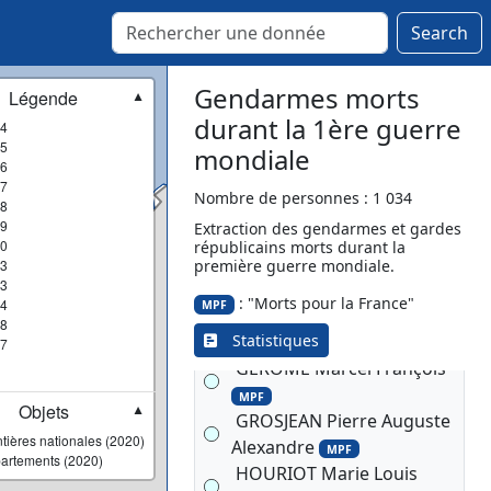
MPF
Search
DUMAIL Léopold Raoul
MPF
Gendarmes morts
Légende
▼
DUTERTRE Eugène Louis
durant la 1ère guerre
4
Auguste
MPF
5
mondiale
ETIENNE Jean Idelphonse
6
7
MPF
Nombre de personnes : 1 034
8
FERE Léon
MPF
9
Extraction des gendarmes et gardes
FIEURGANT Alexis Jean
0
républicains morts durant la
Baptiste
3
première guerre mondiale.
MPF
3
FRANCOIS Charles
: "Morts pour la France"
4
MPF
Alphonse
MPF
8
Statistiques
GAULT Louis Victor
7
MPF
GEROME Marcel François
MPF
Objets
▼
GROSJEAN Pierre Auguste
tières nationales (2020)
Alexandre
MPF
artements (2020)
HOURIOT Marie Louis