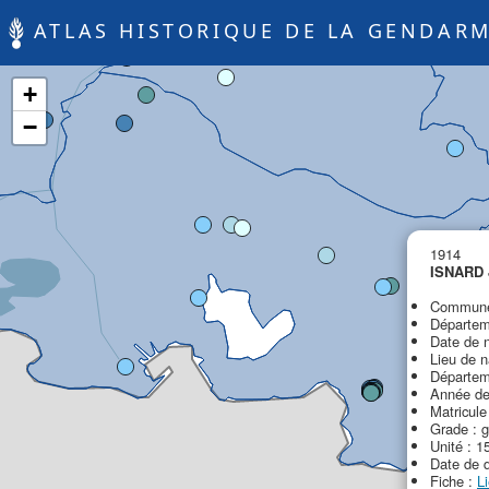
ATLAS HISTORIQUE DE LA GENDARM
+
−
1914
ISNARD 
Commune 
Départeme
Date de 
Lieu de n
Départeme
Année de
Matricule
Grade : 
Unité : 1
Date de 
Fiche :
L