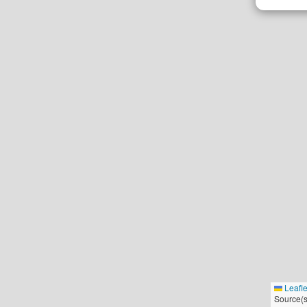
Leafle
Source(