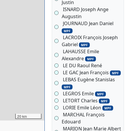
Justin
ISNARD Joseph Ange
Augustin
JOURNAUD Jean Daniel
MPF
LACROIX François Joseph
Gabriel
MPF
LAHAUSSE Emile
Alexandre
MPF
LE DU Raoul René
LE GAC Jean François
MPF
LEBAS Eugène Stanislas
MPF
LEGROS Emile
MPF
LETORT Charles
MPF
LORIE Emile Léon
MPF
MARCHAL François
20 km
Edouard
MARION Jean Marie Albert