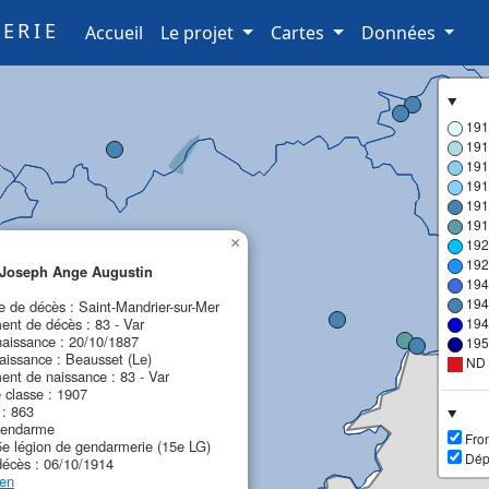
ERIE
(current)
Accueil
Le projet
Cartes
Données
191
191
191
191
191
191
×
192
192
Joseph Ange Augustin
194
194
de décès : Saint-Mandrier-sur-Mer
nt de décès : 83 - Var
194
naissance : 20/10/1887
195
aissance : Beausset (Le)
ND
nt de naissance : 83 - Var
 classe : 1907
 : 863
gendarme
Fron
5e légion de gendarmerie (15e LG)
Dép
décès : 06/10/1914
ien