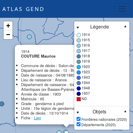
ATLAS GEND
+
Légende
▼
−
1914
1915
1916
×
1917
1914
COUTURE Maurice
1918
1919
Commune de décès : Salon-de-Provence
1920
Département de décès : 13 - Bouches-du-Rhône
1923
Date de naissance : 04/08/1883
1943
Lieu de naissance : Arance
1944
Département de naissance : 64 - Pyrénées-
1948
Atlantiques (ex Basses-Pyrénées)
1957
Année de classe : 1903
Matricule : 65
ND
Grade : gendarme à pied
Unité : 15e légion de gendarmerie (15e LG)
Objets
▼
Date de décès : 13/10/1914
Fiche :
Lien
Frontières nationales (2020)
Départements (2020)