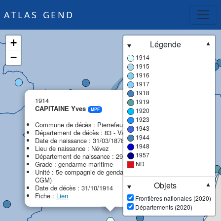
ATLAS GEND
+
Légende
▼
−
1914
1915
1916
1917
1918
×
1914
1919
CAPITAINE Yves
1920
MPF
1923
Commune de décès : Pierrefeu-du-Var
1943
Département de décès : 83 - Var
1944
Date de naissance : 31/03/1878
1948
Lieu de naissance : Névez
1957
Département de naissance : 29 - Finistère
Grade : gendarme maritime
ND
Unité : 5e compagnie de gendarmerie maritime (5e
CGM)
Objets
▼
Date de décès : 31/10/1914
Fiche :
Lien
Frontières nationales (2020)
Départements (2020)