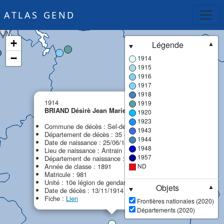
ATLAS GEND
+
Légende
▼
−
1914
1915
1916
1917
1918
×
1914
1919
BRIAND Désirè Jean Marie
1920
1923
Commune de décès : Sel-de-Bretagne (Le)
1943
Département de décès : 35 - Ille-et-Vilaine
1944
Date de naissance : 25/06/1871
1948
Lieu de naissance : Antrain
1957
Département de naissance : 35 - Ille-et-Vilaine
Année de classe : 1891
ND
Matricule : 981
Unité : 10e légion de gendarmerie (10e LG)
Objets
▼
Date de décès : 13/11/1914
Fiche :
Lien
Frontières nationales (2020)
Départements (2020)