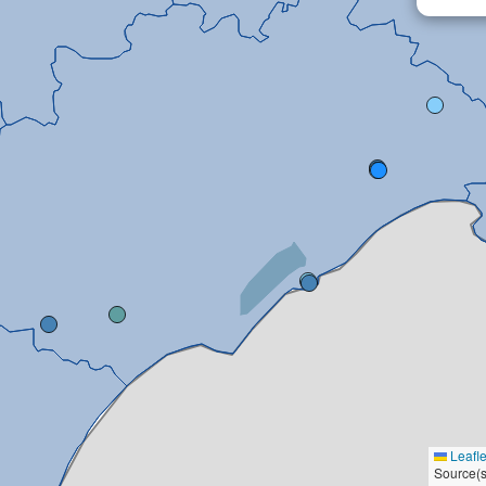
Leafle
Source(