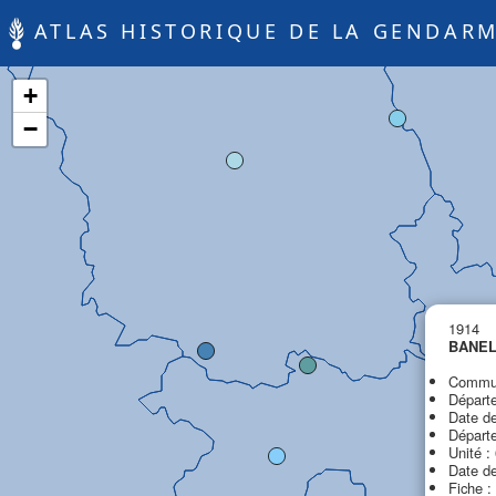
ATLAS HISTORIQUE DE LA GENDARM
+
−
1914
BANEL
Commun
Départe
Date de
Départ
Unité :
Date de
Fiche :