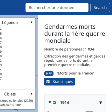
Search
Légende
▼
Gendarmes morts
4
durant la 1ère guerre
5
6
mondiale
7
8
Nombre de personnes : 1 034
9
0
Extraction des gendarmes et gardes
républicains morts durant la
3
première guerre mondiale.
3
4
: "Morts pour la France"
8
MPF
7
Statistiques
Objets
▼
tières nationales (2020)
▾
1914
artements (2020)