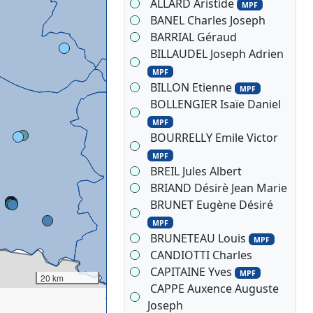
ALLARD Aristide
MPF
BANEL Charles Joseph
BARRIAL Géraud
BILLAUDEL Joseph Adrien
MPF
BILLON Etienne
MPF
BOLLENGIER Isaïe Daniel
MPF
BOURRELLY Emile Victor
MPF
BREIL Jules Albert
BRIAND Désirè Jean Marie
BRUNET Eugène Désiré
MPF
BRUNETEAU Louis
MPF
CANDIOTTI Charles
CAPITAINE Yves
MPF
20 km
CAPPE Auxence Auguste
Joseph