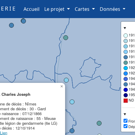
ERIE
(current)
Accueil
Le projet
Cartes
Données
191
191
191
191
191
191
192
192
194
194
×
194
 Charles Joseph
195
ND
e de décès : Nîmes
ment de décès : 30 - Gard
 naissance : 07/12/1866
ement de naissance : 55 - Meuse
Fron
 6e légion de gendarmerie (6e LG)
Dép
 décès : 12/10/1914
Lien