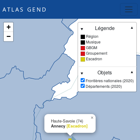
ATLAS GEND
+
Légende
▼
−
Région
Musique
GBGM
Groupement
Escadron
Objets
▼
Frontières nationales (2020)
Départements (2020)
×
Haute-Savoie (74)
Annecy
[Escadron]