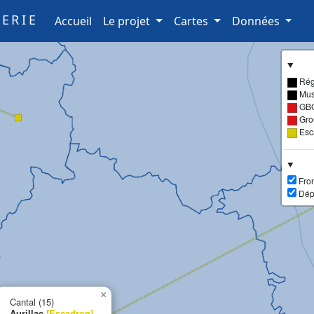
ERIE
(current)
Accueil
Le projet
Cartes
Données
Rég
Mus
GB
Gro
Esc
Fron
Dép
×
Cantal (15)
Aurillac
[Escadron]