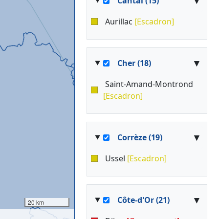
▾
Cantal (15)
Aurillac
[Escadron]
▾
Cher (18)
Saint-Amand-Montrond
[Escadron]
▾
Corrèze (19)
Ussel
[Escadron]
▾
Côte-d'Or (21)
20 km