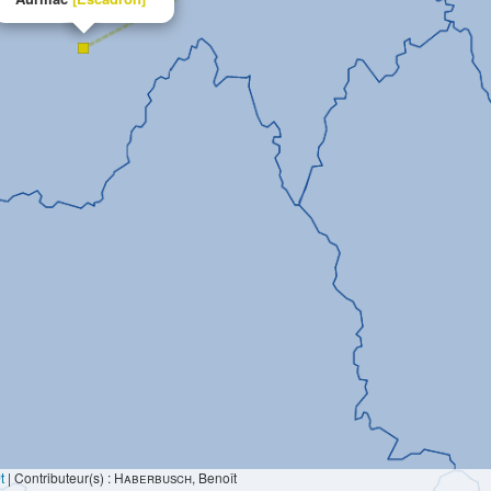
t
|
Contributeur(s) :
Haberbusch
, Benoît