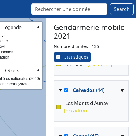
Wissembourg
[Escadron]
Search
Sélestat
[Escadron]
Gendarmerie mobile
Légende
▼
2021
ion
Bouches-du-Rhône
▾
ique
(13)
GM
Nombre d'unités : 136
upement
Marseille
[Région]
Statistiques
adron
Marseille
[Escadron]
Objets
▼
tières nationales (2020)
artements (2020)
▾
Calvados (14)
Les Monts d'Aunay
[Escadron]