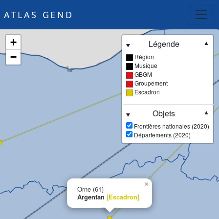
ATLAS GEND
+
Légende
▼
−
Région
Musique
GBGM
Groupement
Escadron
Objets
▼
Frontières nationales (2020)
Départements (2020)
×
Orne (61)
Argentan
[Escadron]