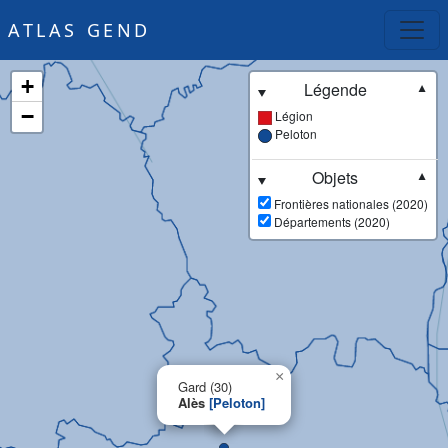
ATLAS GEND
+
Légende
▼
−
Légion
Peloton
Objets
▼
Frontières nationales (2020)
Départements (2020)
×
Gard (30)
Alès
[Peloton]