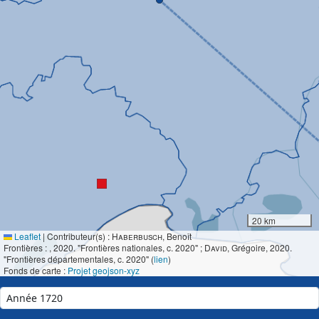
20 km
Leaflet
|
Contributeur(s) :
Haberbusch
, Benoît
Frontières :
, 2020. "Frontières nationales, c. 2020" ;
David
, Grégoire, 2020.
"Frontières départementales, c. 2020" (
lien
)
Fonds de carte :
Projet geojson-xyz