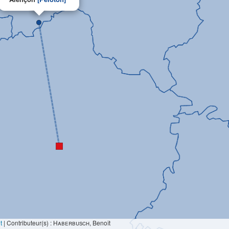
t
|
Contributeur(s) :
Haberbusch
, Benoît