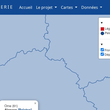
ERIE
(current)
Accueil
Le projet
Cartes
Données
Lég
Pel
Fron
Dép
×
Orne (61)
Alençon
[Peloton]