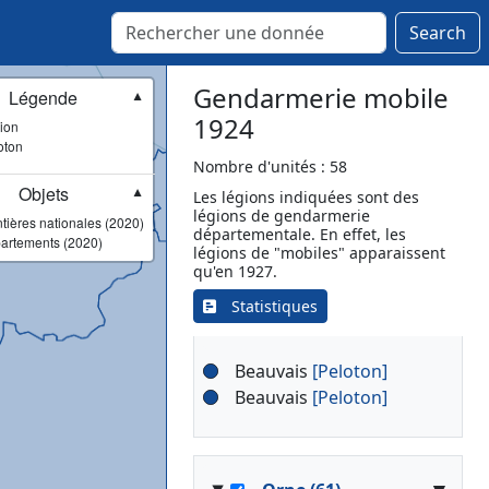
Search
Bar-le-Duc
[Peloton]
Bar-le-Duc
[Peloton]
Gendarmerie mobile
Légende
▼
1924
ion
oton
▾
Nord (59)
Nombre d'unités : 58
Objets
▼
Les légions indiquées sont des
Lille
[Légion]
légions de gendarmerie
tières nationales (2020)
Lille
[Peloton]
départementale. En effet, les
artements (2020)
légions de "mobiles" apparaissent
qu'en 1927.
Statistiques
▾
Oise (60)
Beauvais
[Peloton]
Beauvais
[Peloton]