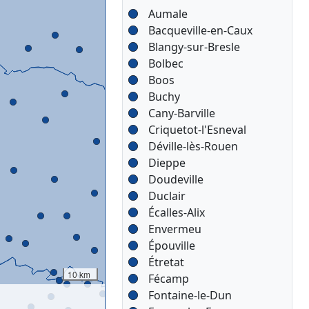
Aumale
Bacqueville-en-Caux
Blangy-sur-Bresle
Bolbec
Boos
Buchy
Cany-Barville
Criquetot-l'Esneval
Déville-lès-Rouen
Dieppe
Doudeville
Duclair
Écalles-Alix
Envermeu
Épouville
Étretat
10 km
Fécamp
Fontaine-le-Dun