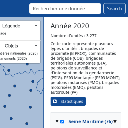
Lizy-sur-Ourcq
Lorrez-le-Bocage-Préaux
Search
Marolles-sur-Seine
Meaux
Année 2020
Légende
▼
Melun
gade
Mormant
Nombre d'unités : 3 277
Mortcerf
Cette carte représente plusieurs
Objets
▼
types d'unités : brigades de
Nangis
tières nationales (2020)
proximité (B PROX), communautés
Nemours
de brigade (COB), brigades
artements (2020)
Provins
territoriales autonomes (BTA),
pelotons de surveillance et
Rebais
d'intervention de la gendarmerie
Rozay-en-Brie
(PSIG), PSIG Montagne (PSIG MONT),
pelotons motorisés (PMO), brigades
Saint-Soupplets
motorisées (BMO), pelotons
Tournan-en-Brie
autoroute (PA).
Villiers-Saint-Georges
Statistiques
▾
Seine-Maritime (76)