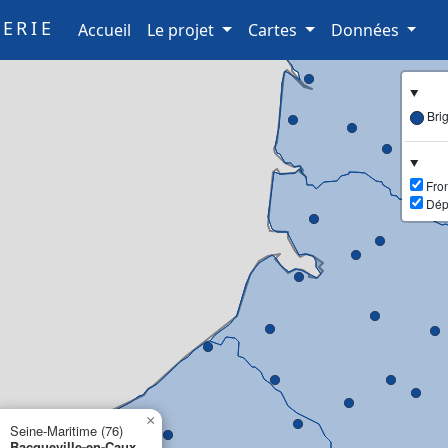
ERIE
(current)
Accueil
Le projet
Cartes
Données
Bri
Fron
Dép
×
Seine-Maritime (76)
Bacqueville-en-Caux