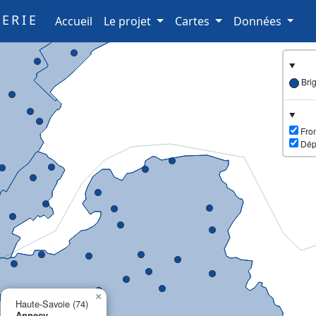
ERIE
(current)
Accueil
Le projet
Cartes
Données
Bri
Fron
Dép
×
Haute-Savoie (74)
Annecy