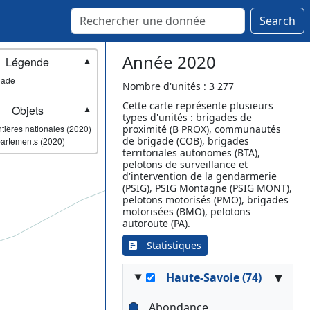
Marnay
Mélisey
Search
Montbozon
Noroy-le-Bourg
Année 2020
Légende
▼
Pesmes
gade
Port-sur-Saône
Nombre d'unités : 3 277
Rioz
Cette carte représente plusieurs
Objets
▼
types d'unités : brigades de
Saint-Loup-sur-Semouse
tières nationales (2020)
proximité (B PROX), communautés
Scey-sur-Saône-et-Saint-
de brigade (COB), brigades
artements (2020)
Albin
territoriales autonomes (BTA),
pelotons de surveillance et
Vauvillers
d'intervention de la gendarmerie
Vesoul
(PSIG), PSIG Montagne (PSIG MONT),
pelotons motorisés (PMO), brigades
Villersexel
motorisées (BMO), pelotons
Vitrey-sur-Mance
autoroute (PA).
Statistiques
▾
Haute-Savoie (74)
Abondance