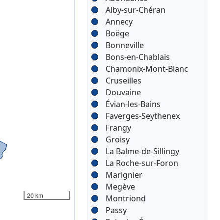
Alby-sur-Chéran
Annecy
Boëge
Bonneville
Bons-en-Chablais
Chamonix-Mont-Blanc
Cruseilles
Douvaine
Évian-les-Bains
Faverges-Seythenex
Frangy
Groisy
La Balme-de-Sillingy
La Roche-sur-Foron
Marignier
Megève
20 km
Montriond
Passy