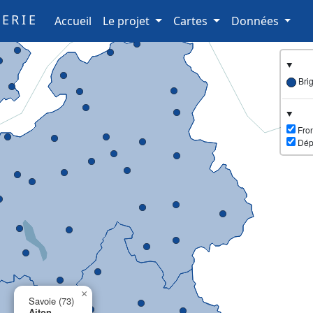
ERIE
(current)
Accueil
Le projet
Cartes
Données
Bri
Fron
Dép
×
Savoie (73)
Aiton