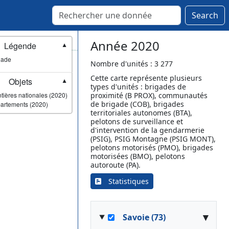
Marolles-les-Braults
Mayet
Search
Moncé-en-Belin
Montmirail
Année 2020
Légende
▼
Noyen-sur-Sarthe
gade
Oisseau-le-Petit
Nombre d'unités : 3 277
Parigné-l'Évêque
Cette carte représente plusieurs
Objets
▼
types d'unités : brigades de
Pontvallain
tières nationales (2020)
proximité (B PROX), communautés
Sablé-sur-Sarthe
de brigade (COB), brigades
artements (2020)
Saint-Calais
territoriales autonomes (BTA),
pelotons de surveillance et
Saint-Mars-la-Brière
d'intervention de la gendarmerie
Saint-Saturnin
(PSIG), PSIG Montagne (PSIG MONT),
pelotons motorisés (PMO), brigades
Savigné-l'Évêque
motorisées (BMO), pelotons
Sillé-le-Guillaume
autoroute (PA).
Vibraye
Statistiques
▾
Savoie (73)