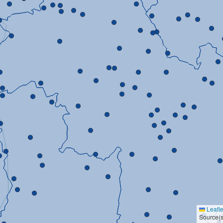
Leafle
Source(s