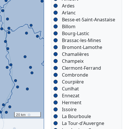
Ardes
Arlanc
Besse-et-Saint-Anastaise
Billom
Bourg-Lastic
Brassac-les-Mines
Bromont-Lamothe
Chamalières
Champeix
Clermont-Ferrand
Combronde
Courpière
Cunlhat
Ennezat
Herment
Issoire
20 km
La Bourboule
La Tour-d'Auvergne