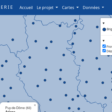
ERIE
(current)
Accueil
Le projet
Cartes
Données
Bri
Fron
Dép
×
Puy-de-Dôme (63)
Arlanc