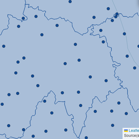
Leafle
Source(s