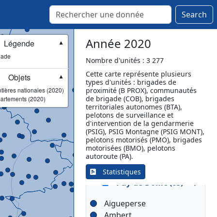
Marquise
Merlimont
Search
Neufchâtel-Hardelot
Oye-Plage
Année 2020
Légende
▼
Pas-en-Artois
gade
Saint-Pol-sur-Ternoise
Nombre d'unités : 3 277
Saint-Venant
Cette carte représente plusieurs
Objets
▼
types d'unités : brigades de
Samer
tières nationales (2020)
proximité (B PROX), communautés
Vimy
de brigade (COB), brigades
artements (2020)
Vis-en-Artois
territoriales autonomes (BTA),
pelotons de surveillance et
Vitry-en-Artois
d'intervention de la gendarmerie
Wancourt
(PSIG), PSIG Montagne (PSIG MONT),
pelotons motorisés (PMO), brigades
Wizernes
motorisées (BMO), pelotons
autoroute (PA).
Statistiques
▾
Puy-de-Dôme (63)
Aigueperse
Ambert