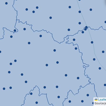
Leafle
Source(s