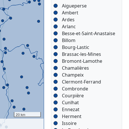
Aigueperse
Ambert
Ardes
Arlanc
Besse-et-Saint-Anastaise
Billom
Bourg-Lastic
Brassac-les-Mines
Bromont-Lamothe
Chamalières
Champeix
Clermont-Ferrand
Combronde
Courpière
Cunlhat
Ennezat
20 km
Herment
Issoire