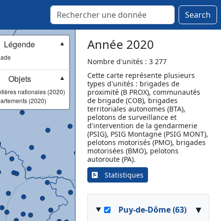
Marconne
Marquion
Search
Marquise
Merlimont
Année 2020
Légende
▼
Neufchâtel-Hardelot
gade
Oye-Plage
Nombre d'unités : 3 277
Pas-en-Artois
Cette carte représente plusieurs
Objets
▼
types d'unités : brigades de
Saint-Pol-sur-Ternoise
tières nationales (2020)
proximité (B PROX), communautés
Saint-Venant
de brigade (COB), brigades
artements (2020)
Samer
territoriales autonomes (BTA),
pelotons de surveillance et
Vimy
d'intervention de la gendarmerie
Vis-en-Artois
(PSIG), PSIG Montagne (PSIG MONT),
pelotons motorisés (PMO), brigades
Vitry-en-Artois
motorisées (BMO), pelotons
Wancourt
autoroute (PA).
Wizernes
Statistiques
▾
Puy-de-Dôme (63)