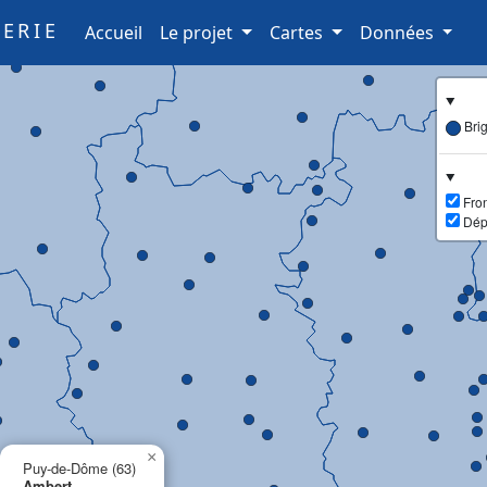
ERIE
(current)
Accueil
Le projet
Cartes
Données
Bri
Fron
Dép
×
Puy-de-Dôme (63)
Ambert