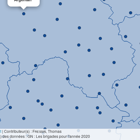
t
|
Contributeur(s) :
Fressin
, Thomas
) des données : GN : Les brigades pour l'année 2020