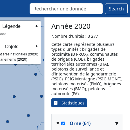
Méru
Mouy
Search
Nanteuil-le-Haudouin
Noailles
Année 2020
Légende
▼
Noyon
gade
Orry-la-Ville
Nombre d'unités : 3 277
Pont-Sainte-Maxence
Cette carte représente plusieurs
Objets
▼
types d'unités : brigades de
Ressons-sur-Matz
tières nationales (2020)
proximité (B PROX), communautés
Ribécourt-Dreslincourt
de brigade (COB), brigades
artements (2020)
Saint-Crépin-Ibouvillers
territoriales autonomes (BTA),
pelotons de surveillance et
Saint-Just-en-Chaussée
d'intervention de la gendarmerie
Saint-Leu-d'Esserent
(PSIG), PSIG Montagne (PSIG MONT),
pelotons motorisés (PMO), brigades
Senlis
motorisées (BMO), pelotons
Songeons
autoroute (PA).
Verberie
Statistiques
▾
Orne (61)