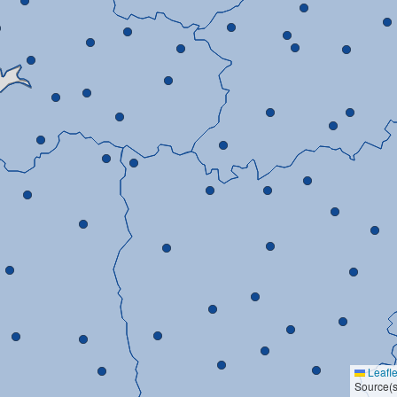
Leafle
Source(s