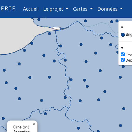
ERIE
(current)
Accueil
Le projet
Cartes
Données
Bri
Fron
Dép
×
Orne (61)
Argentan