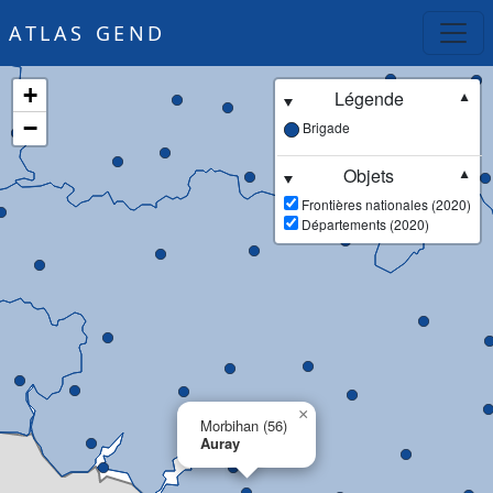
ATLAS GEND
+
Légende
▼
−
Brigade
Objets
▼
Frontières nationales (2020)
Départements (2020)
×
Morbihan (56)
Auray