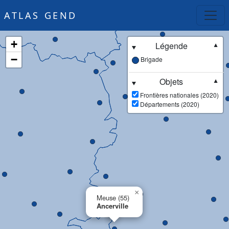
ATLAS GEND
+
Légende
▼
−
Brigade
Objets
▼
Frontières nationales (2020)
Départements (2020)
×
Meuse (55)
Ancerville