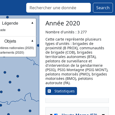
Lempdes-sur-Allagnon
Loudes
Search
Montfaucon-en-Velay
Paulhaguet
Année 2020
Légende
▼
Pradelles
gade
Retournac
Nombre d'unités : 3 277
Rosières
Cette carte représente plusieurs
Objets
▼
types d'unités : brigades de
Saint-Didier-en-Velay
tières nationales (2020)
proximité (B PROX), communautés
Saint-Julien-Chapteuil
de brigade (COB), brigades
artements (2020)
Saint-Paulien
territoriales autonomes (BTA),
pelotons de surveillance et
Sainte-Florine
d'intervention de la gendarmerie
Sainte-Sigolène
(PSIG), PSIG Montagne (PSIG MONT),
pelotons motorisés (PMO), brigades
Saugues
motorisées (BMO), pelotons
Tence
autoroute (PA).
Vorey
Statistiques
Yssingeaux