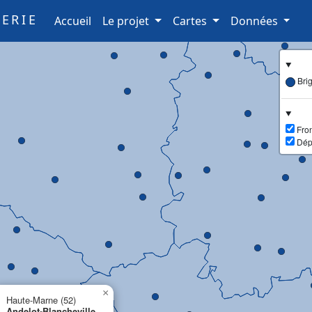
ERIE
(current)
Accueil
Le projet
Cartes
Données
Bri
Fron
Dép
×
Haute-Marne (52)
Andelot-Blancheville