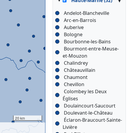
▾
Haute-Marne (52)
Andelot-Blancheville
Arc-en-Barrois
Auberive
Bologne
Bourbonne-les-Bains
Bourmont-entre-Meuse-
et-Mouzon
Chalindrey
Châteauvillain
Chaumont
Chevillon
Colombey les Deux
Églises
Doulaincourt-Saucourt
Doulevant-le-Château
20 km
Éclaron-Braucourt-Sainte-
Livière