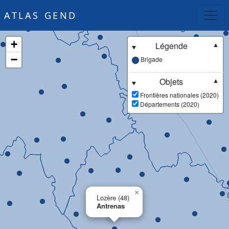
ATLAS GEND
+
Légende
▼
−
Brigade
Objets
▼
Frontières nationales (2020)
Départements (2020)
×
Lozère (48)
Antrenas