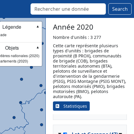
Gourdon
Gramat
Search
Lacapelle-Marival
Lalbenque
Année 2020
Légende
▼
Limogne-en-Quercy
gade
Livernon
Nombre d'unités : 3 277
Luzech
Cette carte représente plusieurs
Objets
▼
types d'unités : brigades de
Martel
tières nationales (2020)
proximité (B PROX), communautés
Montcuq-en-Quercy-Blanc
de brigade (COB), brigades
artements (2020)
Payrac
territoriales autonomes (BTA),
pelotons de surveillance et
Puy-l'Évêque
d'intervention de la gendarmerie
Saint Géry-Vers
(PSIG), PSIG Montagne (PSIG MONT),
pelotons motorisés (PMO), brigades
Saint-Céré
motorisées (BMO), pelotons
Souillac
autoroute (PA).
Sousceyrac-en-Quercy
Statistiques
Vayrac