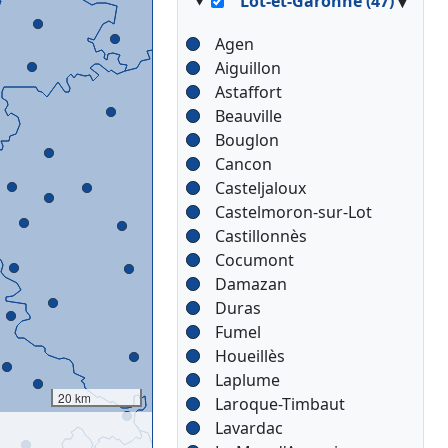
▾
Lot-et-Garonne (47)
Agen
Aiguillon
Astaffort
Beauville
Bouglon
Cancon
Casteljaloux
Castelmoron-sur-Lot
Castillonnès
Cocumont
Damazan
Duras
Fumel
Houeillès
Laplume
20 km
Laroque-Timbaut
Lavardac