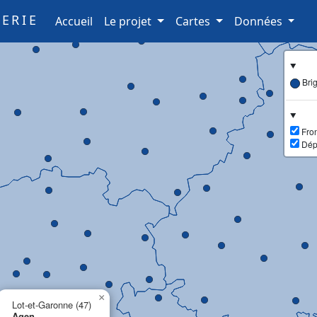
ERIE
(current)
Accueil
Le projet
Cartes
Données
Bri
Fron
Dép
×
Lot-et-Garonne (47)
Agen