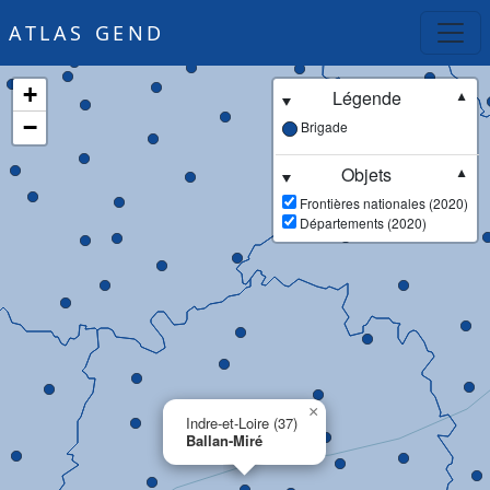
ATLAS GEND
+
Légende
▼
−
Brigade
Objets
▼
Frontières nationales (2020)
Départements (2020)
×
Indre-et-Loire (37)
Ballan-Miré