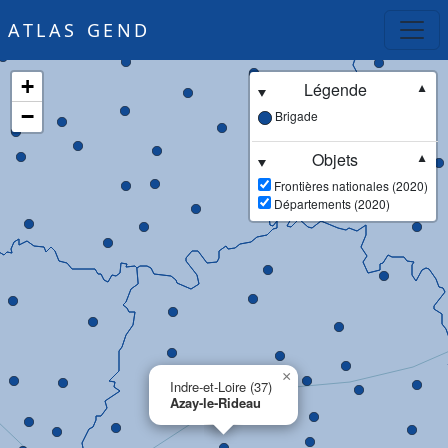
ATLAS GEND
+
Légende
▼
−
Brigade
Objets
▼
Frontières nationales (2020)
Départements (2020)
×
Indre-et-Loire (37)
Azay-le-Rideau