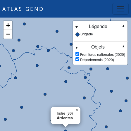
ATLAS GEND
+
Légende
▼
−
Brigade
Objets
▼
Frontières nationales (2020)
Départements (2020)
×
Indre (36)
Ardentes