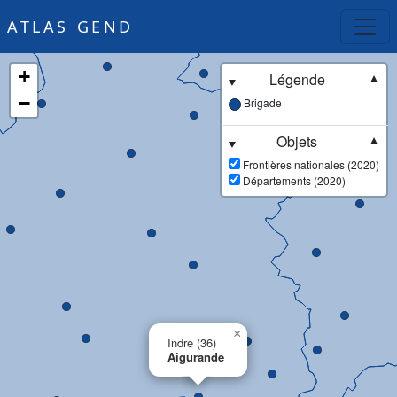
ATLAS GEND
+
Légende
▼
−
Brigade
Objets
▼
Frontières nationales (2020)
Départements (2020)
×
Indre (36)
Aigurande