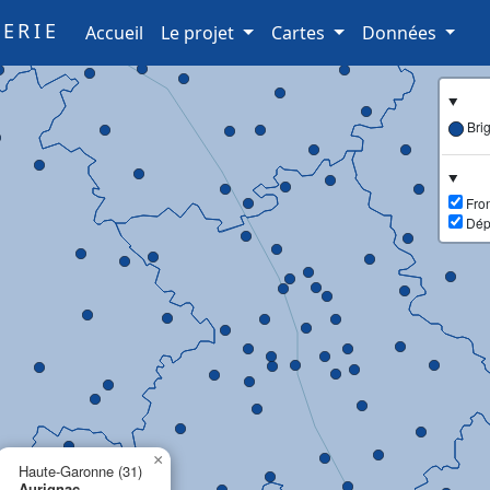
ERIE
(current)
Accueil
Le projet
Cartes
Données
Bri
Fron
Dép
×
Haute-Garonne (31)
Aurignac