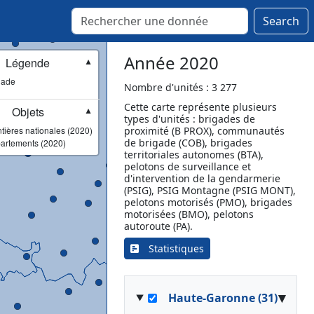
Calvi
Cervione
Search
Corte
Ghisonaccia
Année 2020
Légende
▼
L'Île-Rousse
gade
Luri
Nombre d'unités : 3 277
Moltifao
Cette carte représente plusieurs
Objets
▼
types d'unités : brigades de
Morosaglia
tières nationales (2020)
proximité (B PROX), communautés
Penta-di-Casinca
de brigade (COB), brigades
artements (2020)
Piedicorte-di-Gaggio
territoriales autonomes (BTA),
pelotons de surveillance et
Piedicroce
d'intervention de la gendarmerie
Saint-Florent
(PSIG), PSIG Montagne (PSIG MONT),
pelotons motorisés (PMO), brigades
Venaco
motorisées (BMO), pelotons
Ventiseri
autoroute (PA).
Vezzani
Statistiques
▾
Haute-Garonne (31)