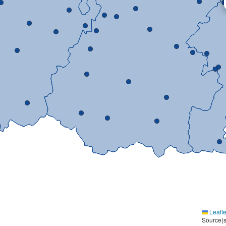
Leafle
Source(s