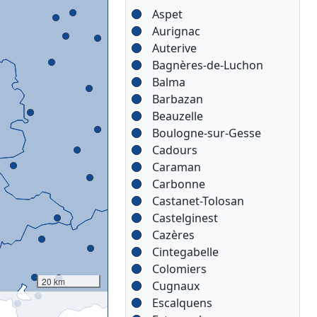
Aspet
Aurignac
Auterive
Bagnères-de-Luchon
Balma
Barbazan
Beauzelle
Boulogne-sur-Gesse
Cadours
Caraman
Carbonne
Castanet-Tolosan
Castelginest
Cazères
Cintegabelle
Colomiers
20 km
Cugnaux
Escalquens