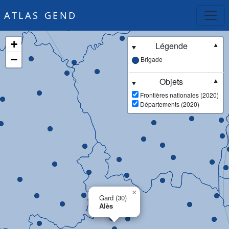
ATLAS GEND
+
Légende
▼
−
Brigade
Objets
▼
Frontières nationales (2020)
Départements (2020)
×
Gard (30)
Alès