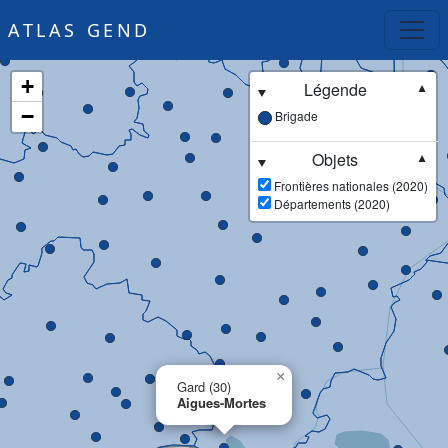
ATLAS GEND
+
Légende
▼
−
Brigade
Objets
▼
Frontières nationales (2020)
Départements (2020)
×
Gard (30)
Aigues-Mortes