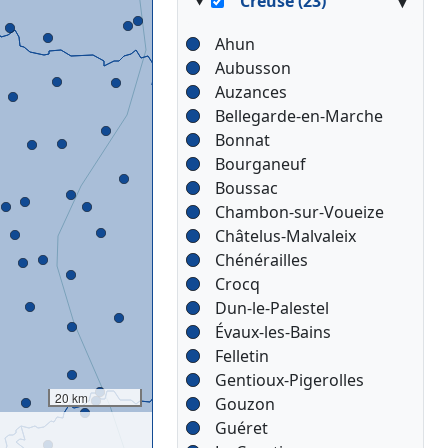
▾
Creuse (23)
Ahun
Aubusson
Auzances
Bellegarde-en-Marche
Bonnat
Bourganeuf
Boussac
Chambon-sur-Voueize
Châtelus-Malvaleix
Chénérailles
Crocq
Dun-le-Palestel
Évaux-les-Bains
Felletin
Gentioux-Pigerolles
20 km
Gouzon
Guéret