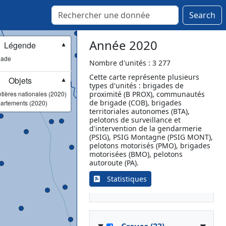
Plancoët
Plémet
Search
Plénée-Jugon
Pléneuf-Val-André
Année 2020
Légende
▼
Plestin-les-Grèves
gade
Plouagat
Nombre d'unités : 3 277
Plouaret
Cette carte représente plusieurs
Objets
▼
types d'unités : brigades de
Plouguenast
tières nationales (2020)
proximité (B PROX), communautés
Plouha
de brigade (COB), brigades
artements (2020)
Plœuc-L'Hermitage
territoriales autonomes (BTA),
pelotons de surveillance et
Pontrieux
d'intervention de la gendarmerie
Quintin
(PSIG), PSIG Montagne (PSIG MONT),
pelotons motorisés (PMO), brigades
Rostrenen
motorisées (BMO), pelotons
Saint-Brieuc
autoroute (PA).
Saint-Nicolas-du-Pélem
Statistiques
Tréguier