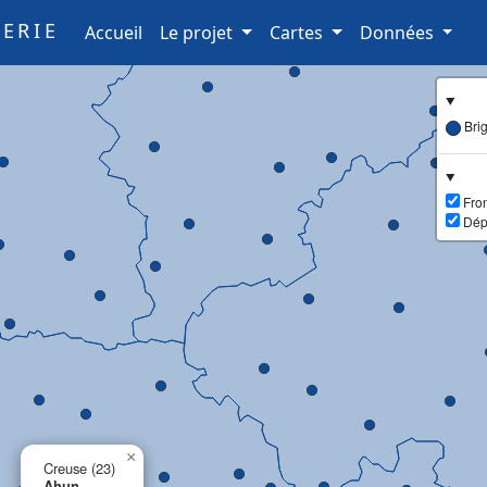
ERIE
(current)
Accueil
Le projet
Cartes
Données
Bri
Fron
Dép
×
Creuse (23)
Ahun