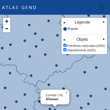
ATLAS GEND
+
Légende
▼
−
Brigade
Objets
▼
Frontières nationales (2020)
Départements (2020)
×
Corrèze (19)
Allassac