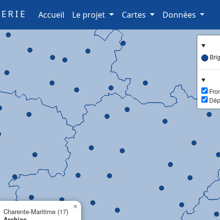
ERIE
(current)
Accueil
Le projet
Cartes
Données
Bri
Fron
Dép
×
Charente-Maritime (17)
Archiac