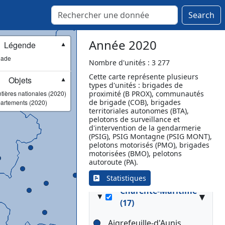
Jarnac
Search
La Rochefoucauld
Mansle
Montbron
Année 2020
Légende
▼
Montembœuf
gade
Nombre d'unités : 3 277
Montignac-Charente
Cette carte représente plusieurs
Montmoreau
Objets
▼
types d'unités : brigades de
Rouillac
tières nationales (2020)
proximité (B PROX), communautés
Roumazières-Loubert
de brigade (COB), brigades
artements (2020)
territoriales autonomes (BTA),
Ruffec
pelotons de surveillance et
Segonzac
d'intervention de la gendarmerie
(PSIG), PSIG Montagne (PSIG MONT),
Villebois-Lavalette
pelotons motorisés (PMO), brigades
Villefagnan
motorisées (BMO), pelotons
autoroute (PA).
Statistiques
Charente-Maritime
▾
(17)
Aigrefeuille-d'Aunis