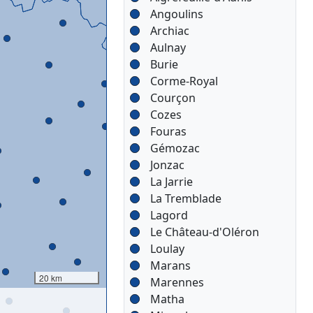
Angoulins
Archiac
Aulnay
Burie
Corme-Royal
Courçon
Cozes
Fouras
Gémozac
Jonzac
La Jarrie
La Tremblade
Lagord
Le Château-d'Oléron
Loulay
Marans
20 km
Marennes
Matha