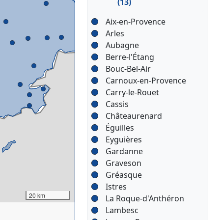
(13)
Aix-en-Provence
Arles
Aubagne
Berre-l'Étang
Bouc-Bel-Air
Carnoux-en-Provence
Carry-le-Rouet
Cassis
Châteaurenard
Éguilles
Eyguières
Gardanne
Graveson
Gréasque
Istres
20 km
La Roque-d'Anthéron
Lambesc