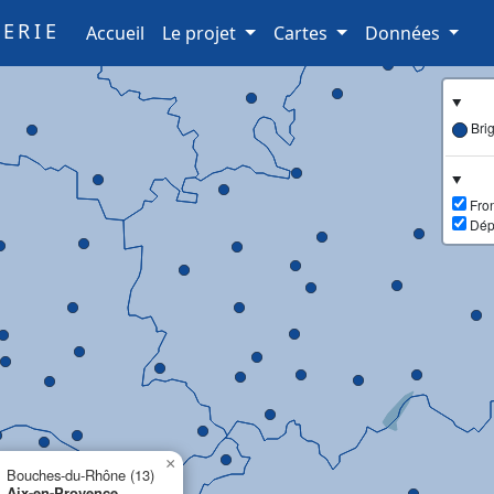
ERIE
(current)
Accueil
Le projet
Cartes
Données
Bri
Fron
Dép
×
Bouches-du-Rhône (13)
Aix-en-Provence