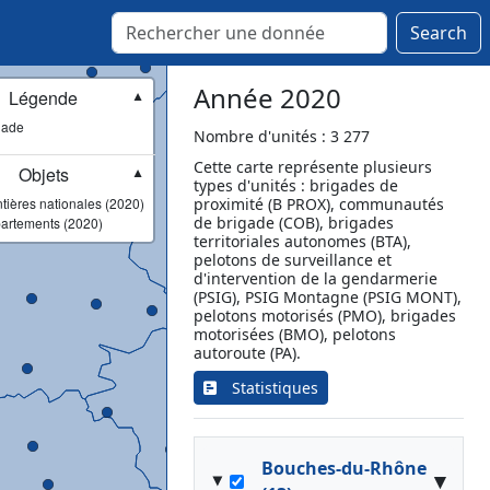
Saverne
Search
Schirmeck
Schwindratzheim
Sélestat
Année 2020
Légende
▼
Seltz
gade
Nombre d'unités : 3 277
Soufflenheim
Cette carte représente plusieurs
Soultz-sous-Forêts
Objets
▼
types d'unités : brigades de
Strasbourg
tières nationales (2020)
proximité (B PROX), communautés
Sundhouse
de brigade (COB), brigades
artements (2020)
territoriales autonomes (BTA),
Truchtersheim
pelotons de surveillance et
Villé
d'intervention de la gendarmerie
(PSIG), PSIG Montagne (PSIG MONT),
Wasselonne
pelotons motorisés (PMO), brigades
Wissembourg
motorisées (BMO), pelotons
Wolfisheim
autoroute (PA).
Wœrth
Statistiques
Bouches-du-Rhône
▾