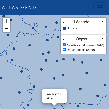
ATLAS GEND
+
Légende
▼
−
Brigade
Objets
▼
Frontières nationales (2020)
Départements (2020)
×
Aude (11)
Axat