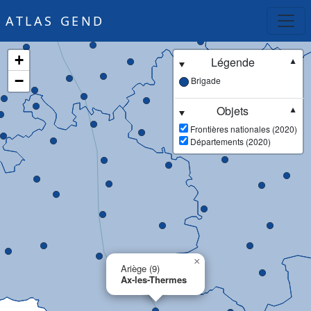
ATLAS GEND
+
Légende
▼
−
Brigade
Objets
▼
Frontières nationales (2020)
Départements (2020)
×
Ariège (9)
Ax-les-Thermes