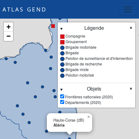
ATLAS GEND
+
Légende
▼
−
Compagnie
Groupement
Brigade motorisée
Brigade
Peloton de surveillance et d'intervention
Brigade de recherche
Brigade mixte
Peloton motorisé
Objets
▼
Frontières nationales (2020)
Départements (2020)
×
Haute-Corse (2B)
Aléria