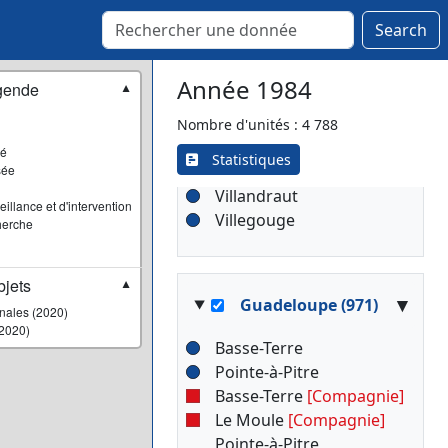
Saint-Savin
Saint-Symphorien
Search
Saint-Vivien-de-Médoc
Sainte-Foy-la-Grande
Année 1984
gende
▼
Sauveterre-de-Guyenne
Soulac-sur-Mer
Nombre d'unités : 4 788
Talence
sé
Statistiques
sée
Targon
Villandraut
illance et d'intervention
Villegouge
herche
jets
▼
▾
Guadeloupe (971)
onales (2020)
2020)
Basse-Terre
Pointe-à-Pitre
Basse-Terre
[Compagnie]
Le Moule
[Compagnie]
Pointe-à-Pitre