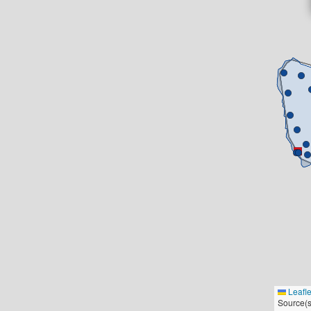
Leafle
Source(