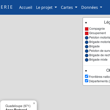
ERIE
(current)
Accueil
Le projet
Cartes
Données
Lé
Compagnie
Groupement
Peloton motori
Brigade motori
Brigade
Peloton de surve
Brigade de rec
Brigade mixte
Ob
Frontières nati
Départements (
×
Guadeloupe (971)
Anse-Bertrand