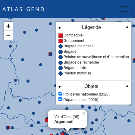
ATLAS GEND
+
Légende
▼
−
Compagnie
Groupement
Brigade motorisée
Brigade
Peloton de surveillance et d'intervention
Brigade de recherche
Brigade mixte
Peloton motorisé
Objets
▼
Frontières nationales (2020)
Départements (2020)
×
Val-d'Oise (95)
Argenteuil