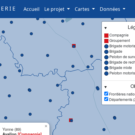
ERIE
(current)
Accueil
Le projet
Cartes
Données
Lé
Compagnie
Groupement
Brigade motori
Brigade
Peloton de surve
Brigade de rec
Brigade mixte
Peloton motori
Ob
Frontières nati
Départements (
×
Yonne (89)
Avallon
[Compagnie]