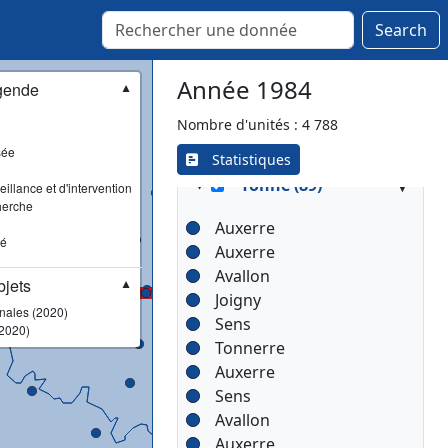
Senones
Thaon-les-Vosges
Search
Vagney
Vittel
Année 1984
gende
▼
Xertigny
Nombre d'unités : 4 788
sée
Statistiques
▾
Yonne (89)
illance et d'intervention
herche
Auxerre
sé
Auxerre
Avallon
jets
▼
Joigny
onales (2020)
Sens
2020)
Tonnerre
Auxerre
Sens
Avallon
Auxerre