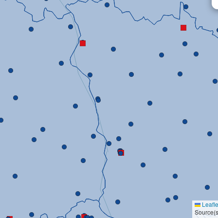
Leafle
Source(