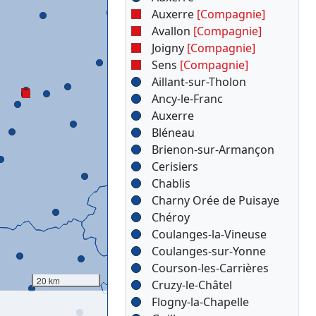
Auxerre
[Compagnie]
Avallon
[Compagnie]
Joigny
[Compagnie]
Sens
[Compagnie]
Aillant-sur-Tholon
Ancy-le-Franc
Auxerre
Bléneau
Brienon-sur-Armançon
Cerisiers
Chablis
Charny Orée de Puisaye
Chéroy
Coulanges-la-Vineuse
Coulanges-sur-Yonne
Courson-les-Carrières
20 km
Cruzy-le-Châtel
Flogny-la-Chapelle