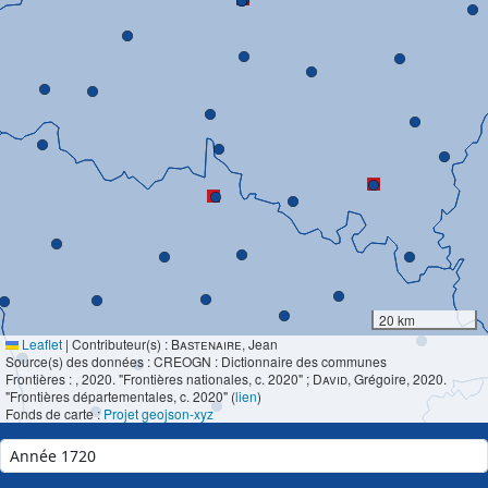
20 km
Leaflet
|
Contributeur(s) :
Bastenaire
, Jean
Source(s) des données : CREOGN : Dictionnaire des communes
Frontières :
, 2020. "Frontières nationales, c. 2020" ;
David
, Grégoire, 2020.
"Frontières départementales, c. 2020" (
lien
)
Fonds de carte :
Projet geojson-xyz