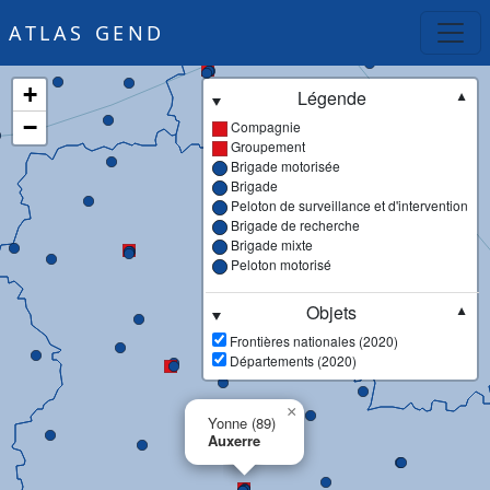
ATLAS GEND
+
Légende
▼
−
Compagnie
Groupement
Brigade motorisée
Brigade
Peloton de surveillance et d'intervention
Brigade de recherche
Brigade mixte
Peloton motorisé
Objets
▼
Frontières nationales (2020)
Départements (2020)
×
Yonne (89)
Auxerre