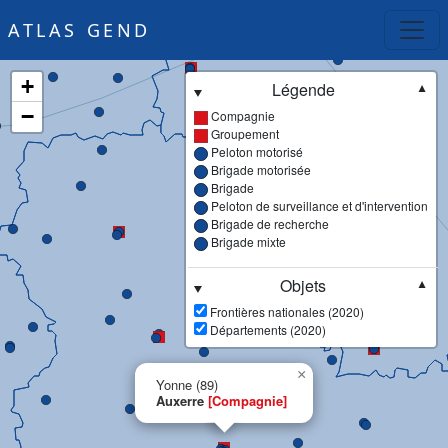
ATLAS GEND
+
Légende
▼
−
Compagnie
Groupement
Peloton motorisé
Brigade motorisée
Brigade
Peloton de surveillance et d'intervention
Brigade de recherche
Brigade mixte
Objets
▼
Frontières nationales (2020)
Départements (2020)
×
Yonne (89)
Auxerre
[Compagnie]