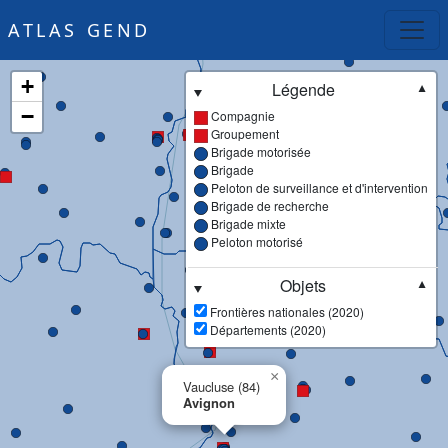
ATLAS GEND
+
Légende
▼
−
Compagnie
Groupement
Brigade motorisée
Brigade
Peloton de surveillance et d'intervention
Brigade de recherche
Brigade mixte
Peloton motorisé
Objets
▼
Frontières nationales (2020)
Départements (2020)
×
Vaucluse (84)
Avignon