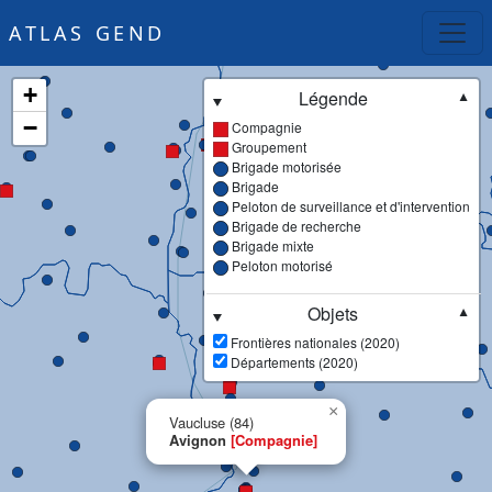
ATLAS GEND
+
Légende
▼
−
Compagnie
Groupement
Brigade motorisée
Brigade
Peloton de surveillance et d'intervention
Brigade de recherche
Brigade mixte
Peloton motorisé
Objets
▼
Frontières nationales (2020)
Départements (2020)
×
Vaucluse (84)
Avignon
[Compagnie]