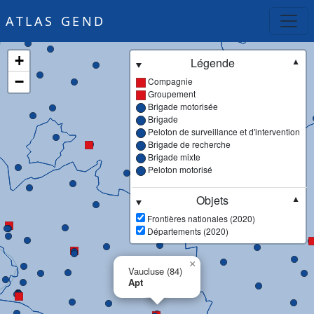
ATLAS GEND
+
Légende
▼
−
Compagnie
Groupement
Brigade motorisée
Brigade
Peloton de surveillance et d'intervention
Brigade de recherche
Brigade mixte
Peloton motorisé
Objets
▼
Frontières nationales (2020)
Départements (2020)
×
Vaucluse (84)
Apt