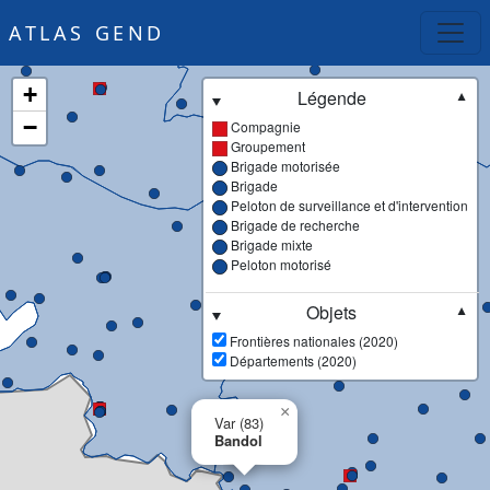
ATLAS GEND
+
Légende
▼
−
Compagnie
Groupement
Brigade motorisée
Brigade
Peloton de surveillance et d'intervention
Brigade de recherche
Brigade mixte
Peloton motorisé
Objets
▼
Frontières nationales (2020)
Départements (2020)
×
Var (83)
Bandol