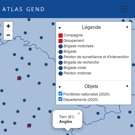
ATLAS GEND
+
Légende
▼
−
Compagnie
Groupement
Brigade motorisée
Brigade
Peloton de surveillance et d'intervention
Brigade de recherche
Brigade mixte
Peloton motorisé
Objets
▼
Frontières nationales (2020)
Départements (2020)
×
Tarn (81)
Anglès