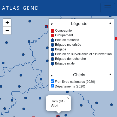
ATLAS GEND
+
Légende
▼
−
Compagnie
Groupement
Peloton motorisé
Brigade motorisée
Brigade
Peloton de surveillance et d'intervention
Brigade de recherche
Brigade mixte
Objets
▼
Frontières nationales (2020)
Départements (2020)
×
Tarn (81)
Albi